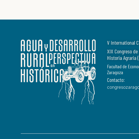
V International 
XIX Congreso de 
Historia Agraria
Facultad de Econo
Zaragoza
Contacto:
congresozarag