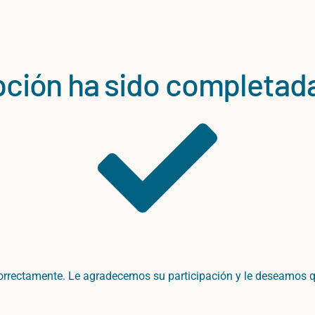
pción ha sido completada
orrectamente.
Le
agradecemos
su
participación
y
le
deseamos